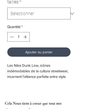
tailles
*
Quantité
*
Ajouter au panier
Les Nike Dunk Low, icônes
indémodables de la culture streetwear,
incarnent l'alliance parfaite entre style
rétro et fonctionnalité contemporaine.
Dotées d'une silhouette basse élégante
et épurée, ces chaussures
emblématiques offrent un confort
Cela Nous tiens à coeur que tout nos
optimal pour une utilisation quotidienne.