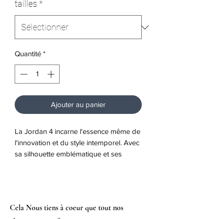
tailles
*
Quantité
*
Ajouter au panier
La Jordan 4 incarne l'essence même de
l'innovation et du style intemporel. Avec
sa silhouette emblématique et ses
détails distinctifs, cette sneaker est un
symbole de la culture streetwear depuis
des décennies.
La technologie Air-Sole au talon
Cela Nous tiens à coeur que tout nos
garantit un amorti exceptionnel à