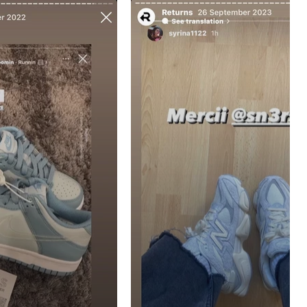
touche de modernité à n'importe quelle
tenue.
Que ce soit pour une journée décontractée
en ville ou pour un événement spécial, les
Yeezy Foam sont un choix polyvalent qui
combine style et performance. Avec leur
confort exceptionnel et leur design
innovant, ces chaussures sont un ajout
incontournable à toute collection de
sneakers.