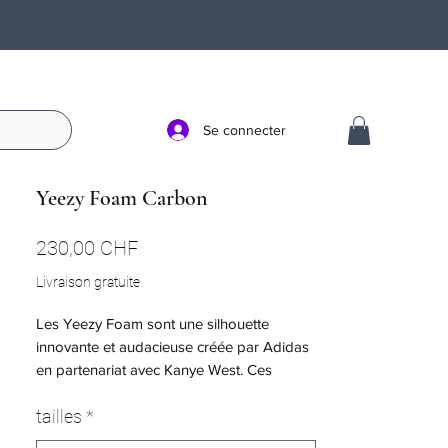
Se connecter
Yeezy Foam Carbon
Prix
230,00 CHF
Livraison gratuite
Les Yeezy Foam sont une silhouette
innovante et audacieuse créée par Adidas
en partenariat avec Kanye West. Ces
chaussures repoussent les limites du
tailles
*
design avec leur esthétique futuriste et leur
construction technique, offrant un équilibre