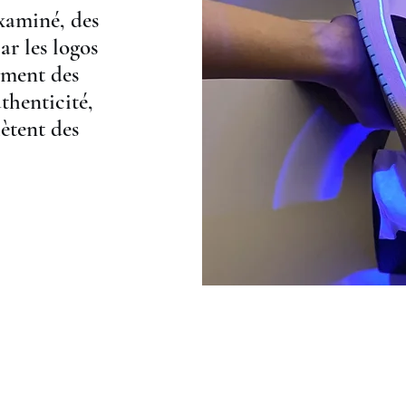
xaminé, des
r les logos
lement des
thenticité,
hètent des