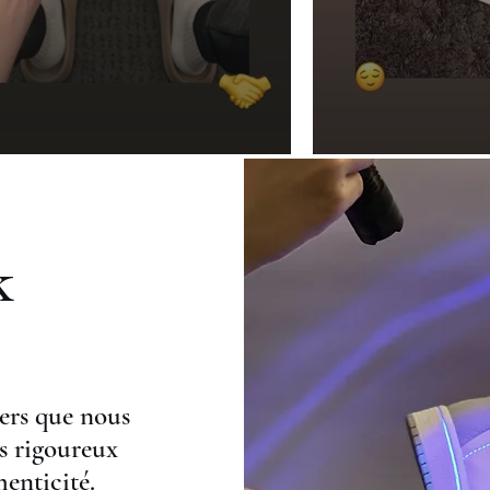
k
ers que nous
s rigoureux
henticité.