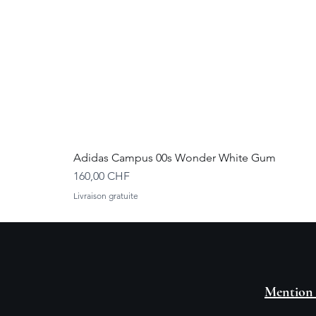
Adidas Campus 00s Wonder White Gum
Prix
160,00 CHF
Livraison gratuite
Mention 